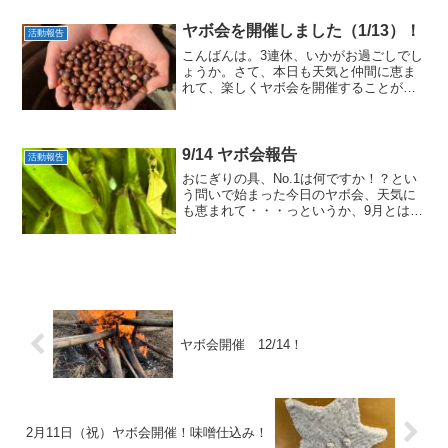
瑞々しい水菜をたくさんいただき、心も
体もポカポカする一...
ヤボ会を開催しました（1/13）！
活動報告
こんばんは。3連休、いかがお過ごしでし
ょうか。さて、本日も天気と仲間に恵ま
れて、楽しくヤボ会を開催することがで
きました。天気予報では「最高気温3℃」
とのことで、どうなることかと思ってい
たのですが、カラッと晴れて、ぽかぽか
陽気に包まれた一日で...
9/14 ヤボ会報告
活動報告
おにぎりの具、No.1は何ですか！？とい
う問いで始まった今日のヤボ会、天気に
も恵まれて・・・っというか、9月とは思
えない暑さの中、無事に予定していた仕
事が終わりました。豆も今のところ順調
で、莢がついていました。あと1カ月でぷ
くぷくと膨らむの...
ヤボ会開催 12/14！
2月11日（祝）ヤボ会開催！味噌仕込み！