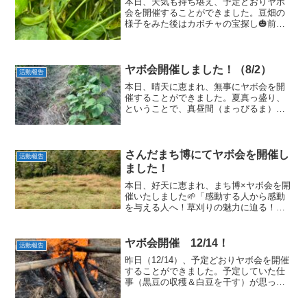
本日、天気も持ち堪え、予定どおりヤボ
会を開催することができました。豆畑の
様子をみた後はカボチャの宝探し🎃前回
カボチャの数を予想していましたが、ピ
ッタリカンカンの方はおらず、ひとつ違
いの方が、栄えある【世界カボチャ宝探
し大会】の初代チャンピオ...
ヤボ会開催しました！（8/2）
活動報告
本日、晴天に恵まれ、無事にヤボ会を開
催することができました。夏真っ盛り、
ということで、真昼間（まっぴるま）を
避け、15:00にスタート。始まりの会では
「好きなお素麺の食べ方！」というテー
マで自己紹介。「なるほど！そんな食べ
方もあるのか！」と...
さんだまち博にてヤボ会を開催し
活動報告
ました！
本日、好天に恵まれ、まち博×ヤボ会を開
催いたしました🌱「感動する人から感動
を与える人へ！草刈りの魅力に迫る！」
というテーマに興味を持っていただいた
方との新たな出会い。またひとつ人生が
豊かになりました！😊
ヤボ会開催 12/14！
活動報告
昨日（12/14）、予定どおりヤボ会を開催
することができました。予定していた仕
事（黒豆の収穫＆白豆を干す）が思った
よりも早く終わり、後半は焚き火を囲ん
でまったりしていました🔥地元の方から