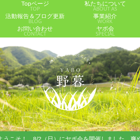
Topページ
私たちについて
TOP
ABOUT AS
活動報告＆ブログ更新
事業紹介
BLOG
WORK
お問い合わせ
ヤボ会
CONTACT
SPECIAL
そ！ 8/2（日）にヤボ会を開催しました。爽やか